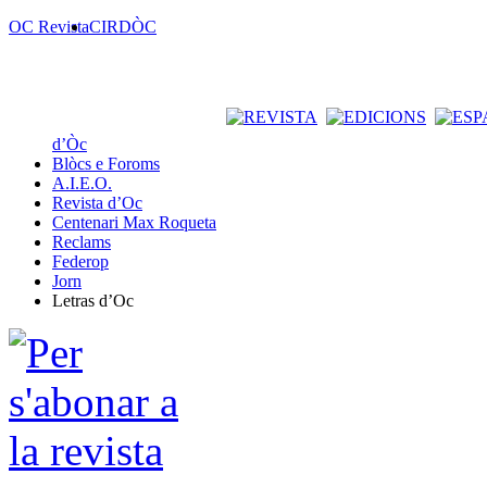
OC Revista
CIRDÒC
d’Òc
Blòcs e Foroms
A.I.E.O.
Revista d’Oc
Centenari Max Roqueta
Reclams
Federop
Jorn
Letras d’Oc