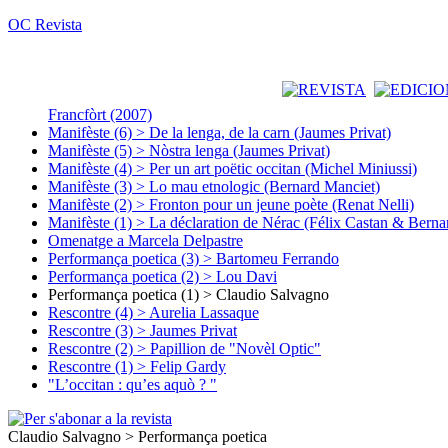
OC Revista
Francfòrt (2007)
Manifèste (6) > De la lenga, de la carn (Jaumes Privat)
Manifèste (5) > Nòstra lenga (Jaumes Privat)
Manifèste (4) > Per un art poëtic occitan (Michel Miniussi)
Manifèste (3) > Lo mau etnologic (Bernard Manciet)
Manifèste (2) > Fronton pour un jeune poète (Renat Nelli)
Manifèste (1) > La déclaration de Nérac (Félix Castan & Berna
Omenatge a Marcela Delpastre
Performança poetica (3) > Bartomeu Ferrando
Performança poetica (2) > Lou Davi
Performança poetica (1) > Claudio Salvagno
Rescontre (4) > Aurelia Lassaque
Rescontre (3) > Jaumes Privat
Rescontre (2) > Papillion de "Novèl Optic"
Rescontre (1) > Felip Gardy
"L’occitan : qu’es aquò ? "
Claudio Salvagno > Performança poetica