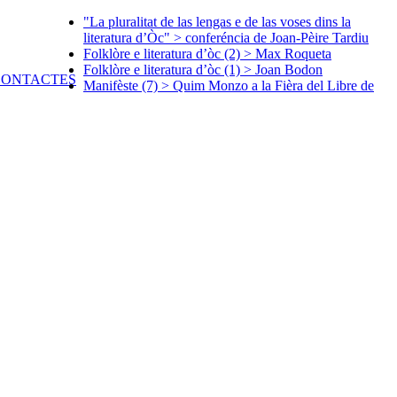
"La pluralitat de las lengas e de las voses dins la
literatura d’Òc" > conferéncia de Joan-Pèire Tardiu
Folklòre e literatura d’òc (2) > Max Roqueta
Folklòre e literatura d’òc (1) > Joan Bodon
Manifèste (7) > Quim Monzo a la Fièra del Libre de