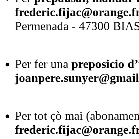
frederic.fijac@orange.f
Permenada - 47300 BIA
Per fer una
preposicio d’
joanpere.sunyer@gmai
Per tot çò mai (abonament
frederic.fijac@orange.f