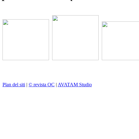
Plan del siti
|
© revista OC
|
AVATAM Studio