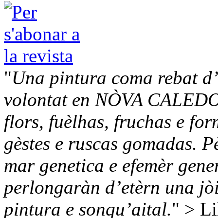
"
Una pintura coma rebat d’u
volontat en NÒVA CALEDO
flors, fuèlhas, fruchas e f
gèstes e ruscas gomadas. Pè
mar genetica e efemèr gener
perlongaràn d’etèrn una jòi
pintura e sonqu’aital.
" > Li