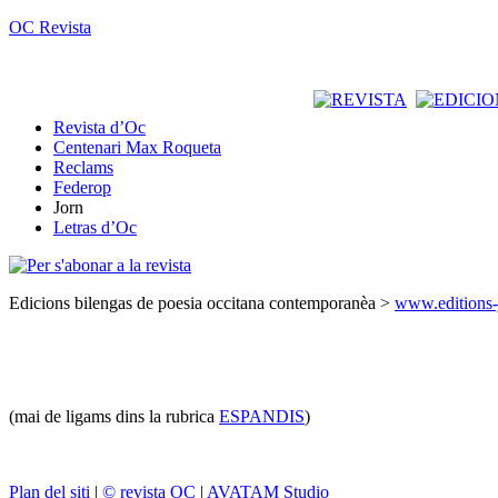
OC Revista
Revista d’Oc
Centenari Max Roqueta
Reclams
Federop
Jorn
Letras d’Oc
Edicions bilengas de poesia occitana contemporanèa >
www.editions-
(mai de ligams dins la rubrica
ESPANDIS
)
Plan del siti
|
© revista OC
|
AVATAM Studio