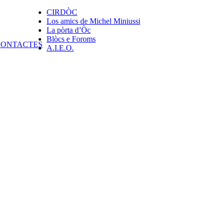
CIRDÒC
Los amics de Michel Miniussi
La pòrta d’Òc
Blòcs e Foroms
A.I.E.O.