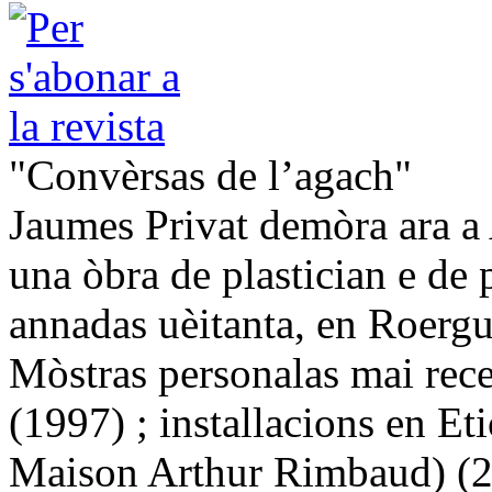
"Convèrsas de l’agach"
Jaumes Privat demòra ara a 
una òbra de plastician e de
annadas uèitanta, en Roergu
Mòstras personalas mai rec
(1997) ; installacions en E
Maison Arthur Rimbaud) (20