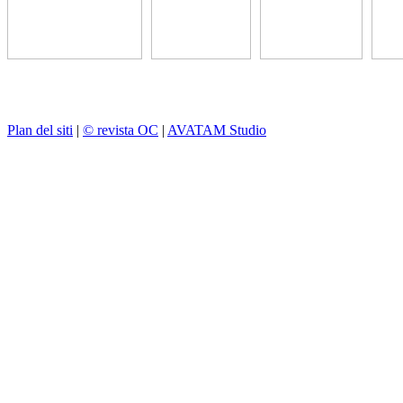
Plan del siti
|
© revista OC
|
AVATAM Studio