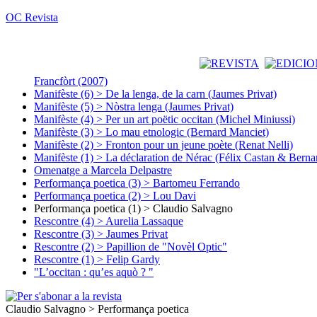
OC Revista
Francfòrt (2007)
Manifèste (6) > De la lenga, de la carn (Jaumes Privat)
Manifèste (5) > Nòstra lenga (Jaumes Privat)
Manifèste (4) > Per un art poëtic occitan (Michel Miniussi)
Manifèste (3) > Lo mau etnologic (Bernard Manciet)
Manifèste (2) > Fronton pour un jeune poète (Renat Nelli)
Manifèste (1) > La déclaration de Nérac (Félix Castan & Berna
Omenatge a Marcela Delpastre
Performança poetica (3) > Bartomeu Ferrando
Performança poetica (2) > Lou Davi
Performança poetica (1) > Claudio Salvagno
Rescontre (4) > Aurelia Lassaque
Rescontre (3) > Jaumes Privat
Rescontre (2) > Papillion de "Novèl Optic"
Rescontre (1) > Felip Gardy
"L’occitan : qu’es aquò ? "
Claudio Salvagno > Performança poetica