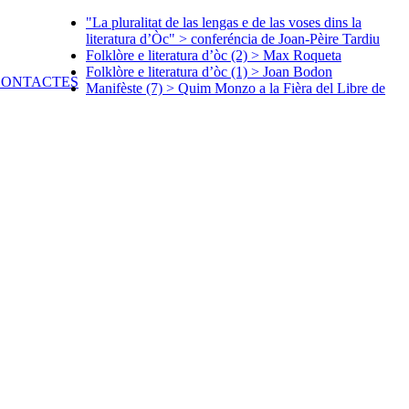
"La pluralitat de las lengas e de las voses dins la
literatura d’Òc" > conferéncia de Joan-Pèire Tardiu
Folklòre e literatura d’òc (2) > Max Roqueta
Folklòre e literatura d’òc (1) > Joan Bodon
Manifèste (7) > Quim Monzo a la Fièra del Libre de