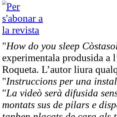
"
How do you sleep Còstaso
experimentala produsida a l
Roqueta. L’autor liura qualq
"
Instruccions per una insta
"
La videò serà difusida sens
montats sus de pilars e disp
tanben plaçats de cara als t