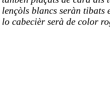
lençòls blancs seràn tibats 
lo cabecièr serà de color r