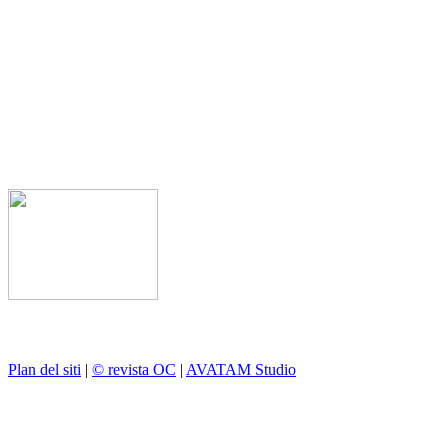
Plan del siti
|
© revista OC
|
AVATAM Studio