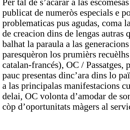
Per tal de s’acarar a las escomesa
publicat de numeròs especials e por
problematicas pus agudas, coma las
de creacion dins de lengas autras q
balhat la paraula a las generacions
paresquèron los prumièrs recuèlhs 
catalan-francés), OC / Passatges, p
pauc presentas dinc’ara dins lo paï
a las principalas manifestacions cul
delai, OC volonta d’amodar de so
còp d’oportunitats màgers al servi