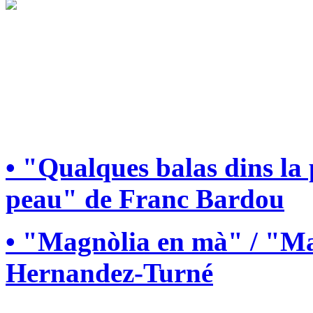
• "Qualques balas dins la
peau" de Franc Bardou
• "Magnòlia en mà" / "Ma
Hernandez-Turné