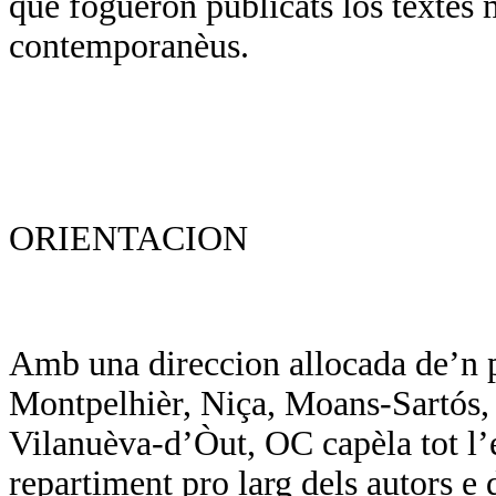
que foguèron publicats los tèxtes 
contemporanèus.
ORIENTACION
Amb una direccion allocada de’n p
Montpelhièr, Niça, Moans-Sartós, d
Vilanuèva-d’Òut, OC capèla tot l’
repartiment pro larg dels autors e d