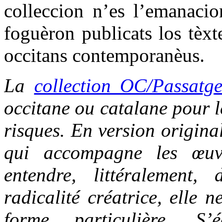
colleccion n’es l’emanacio
foguèron publicats los tèxt
occitans contemporanèus.
La
collection OC/Passatg
occitane ou catalane pour le
risques. En version origina
qui accompagne les œuvr
entendre, littéralement,
radicalité créatrice, elle 
forme particulière. S