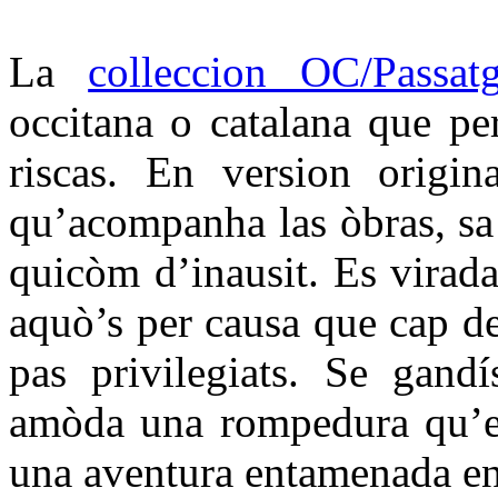
La
colleccion OC/Passat
occitana o catalana que per
riscas. En version origin
qu’acompanha las òbras, sa t
quicòm d’inausit. Es virada
aquò’s per causa que cap d
pas privilegiats. Se gandí
amòda una rompedura qu’es
una aventura entamenada en 