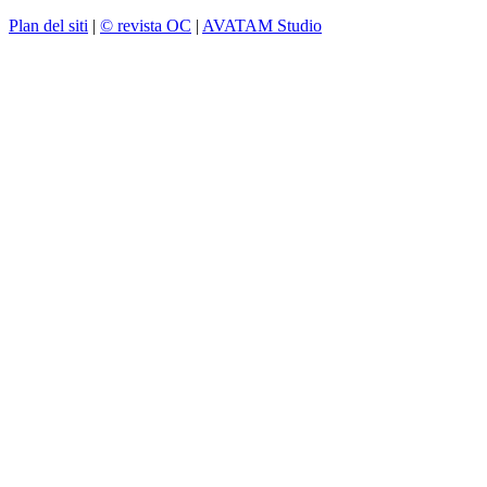
Plan del siti
|
© revista OC
|
AVATAM Studio