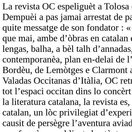
La revista OC espeliguèt a Tolosa
Dempuèi a pas jamai arrestat de pa
quite messatge de son fondator :
que mai, ambe d’òbras en catalan e
lengas, balha, a bèl talh d’annadas,
contemporanèa, plan en-delai de l’
Bordèu, de Lemòtges e Clarmont a 
Valadas Occitanas d’Itàlia, OC ret
tot l’espaci occitan dins lo concèr
la literatura catalana, la revista es
catalan, un lòc privilegiat d’expe
causit de persègre l’aventura avi