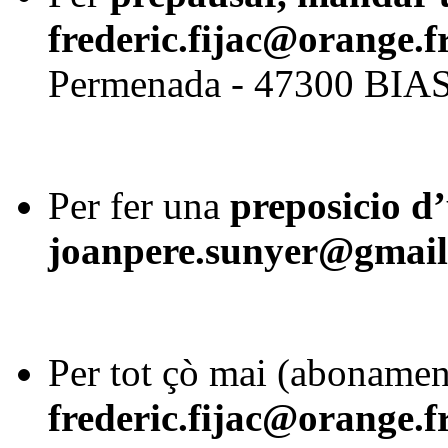
frederic.fijac@orange.f
Permenada - 47300 BIA
Per fer una
preposicio d’
joanpere.sunyer@gmai
Per tot çò mai (abonament
frederic.fijac@orange.f