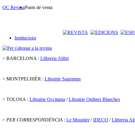
OC Revista
Punts de venta
Institucions
> BARCELONA :
Llibreria Alibri
> MONTPELHIÈR :
Librairie Sauramps
> TOLOSA :
Librairie Occitania
/
Librairie Ombres Blanches
>
PER CORRESPONDÉNCIA
:
Le Moustier
/
IDECO
/
Llibreria Ali