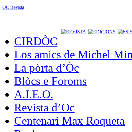
OC Revista
CIRDÒC
Los amics de Michel Min
La pòrta d’Òc
Blòcs e Foroms
A.I.E.O.
Revista d’Oc
Centenari Max Roqueta