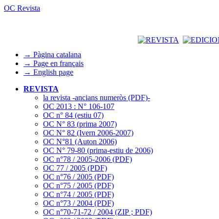
OC Revista
→ Pàgina catalana
→ Page en français
→ English page
REVISTA
la revista -ancians numeròs (PDF)-
OC 2013 : N° 106-107
OC n° 84 (estiu 07)
OC N° 83 (prima 2007)
OC N° 82 (Ivern 2006-2007)
OC N°81 (Auton 2006)
OC N° 79-80 (prima-estiu de 2006)
OC n°78 / 2005-2006 (PDF)
OC 77 / 2005 (PDF)
OC n°76 / 2005 (PDF)
OC n°75 / 2005 (PDF)
OC n°74 / 2005 (PDF)
OC n°73 / 2004 (PDF)
OC n°70-71-72 / 2004 (ZIP ; PDF)