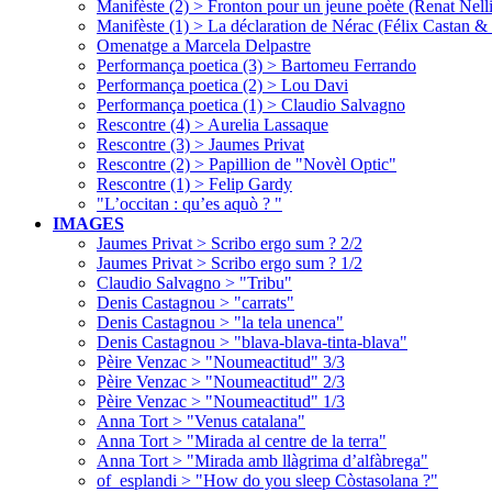
Manifèste (2) > Fronton pour un jeune poète (Renat Nelli
Manifèste (1) > La déclaration de Nérac (Félix Castan &
Omenatge a Marcela Delpastre
Performança poetica (3) > Bartomeu Ferrando
Performança poetica (2) > Lou Davi
Performança poetica (1) > Claudio Salvagno
Rescontre (4) > Aurelia Lassaque
Rescontre (3) > Jaumes Privat
Rescontre (2) > Papillion de "Novèl Optic"
Rescontre (1) > Felip Gardy
"L’occitan : qu’es aquò ? "
IMAGES
Jaumes Privat > Scribo ergo sum ? 2/2
Jaumes Privat > Scribo ergo sum ? 1/2
Claudio Salvagno > "Tribu"
Denis Castagnou > "carrats"
Denis Castagnou > "la tela unenca"
Denis Castagnou > "blava-blava-tinta-blava"
Pèire Venzac > "Noumeactitud" 3/3
Pèire Venzac > "Noumeactitud" 2/3
Pèire Venzac > "Noumeactitud" 1/3
Anna Tort > "Venus catalana"
Anna Tort > "Mirada al centre de la terra"
Anna Tort > "Mirada amb llàgrima d’alfàbrega"
of_esplandi > "How do you sleep Còstasolana ?"