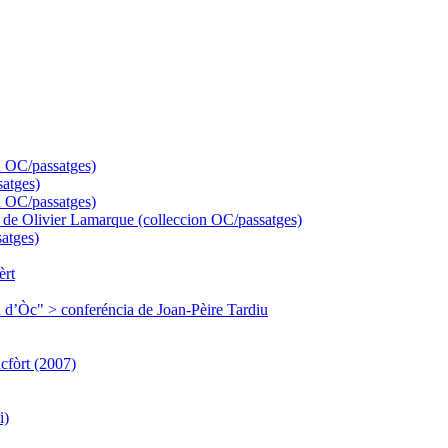
n OC/passatges)
satges)
 OC/passatges)
" de Olivier Lamarque (colleccion OC/passatges)
atges)
èrt
ura d’Òc" > conferéncia de Joan-Pèire Tardiu
cfòrt (2007)
i)