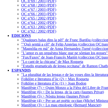
OC n°69 / 2003 (PDF)
OC n°68 / 2003 (PDF)
OC n°67 / 2003 (PDF)
OC n°66 / 2003 (PDF)
OC n°65 / 2002 (PDF)
OC n°64 / 2002 (PDF)
OC n°63 / 2002 (PDF)
OC n°62 / 2002 (PDF)
EDICIONS
"Qualques balas dins la pèl" de Franc Bardòu (colleccio
"’Quò sentiá a cèl" de Felip Angelau (colleccion OC/pas
"Magnòlia en mà" de Anna Hernandez-Turné (colleccion
"L’amor es un orquèstra blanc que ne sómian los gosses
"Fax/Faxes" de Joan-Francés Mariòt (colleccion OC/pass
"Lo cant de la chicana" de Max Roqueta
"Estudis gramaticals de lenga occitana" de Ramon Chatb
ESPANDIS
"La pluralitat de las lengas e de las voses dins la literat
Folklòre e literatura d’òc (2) > Max Roqueta
Folklòre e literatura d’òc (1) > Joan Bodon
Manifèste (7) > Quim Monzo a la Fièra del Libre de Fran
Manifèste (6) > De la lenga, de la carn (Jaumes Privat)
Manifèste (5) > Nòstra lenga (Jaumes Privat)
Manifèste (4) > Per un art poëtic occitan (Michel Miniuss
Manifèste (3) > Lo mau etnologic (Bernard Manciet)