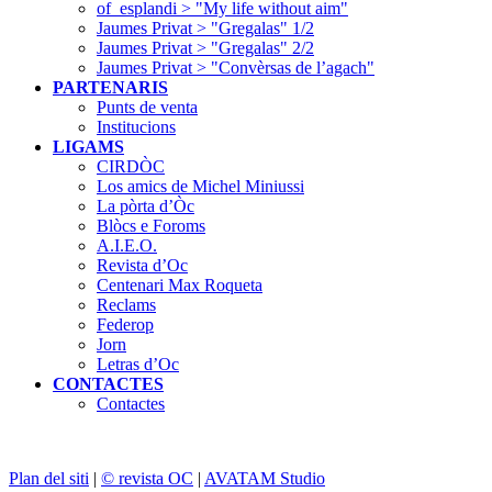
of_esplandi > "My life without aim"
Jaumes Privat > "Gregalas" 1/2
Jaumes Privat > "Gregalas" 2/2
Jaumes Privat > "Convèrsas de l’agach"
PARTENARIS
Punts de venta
Institucions
LIGAMS
CIRDÒC
Los amics de Michel Miniussi
La pòrta d’Òc
Blòcs e Foroms
A.I.E.O.
Revista d’Oc
Centenari Max Roqueta
Reclams
Federop
Jorn
Letras d’Oc
CONTACTES
Contactes
Plan del siti
|
© revista OC
|
AVATAM Studio