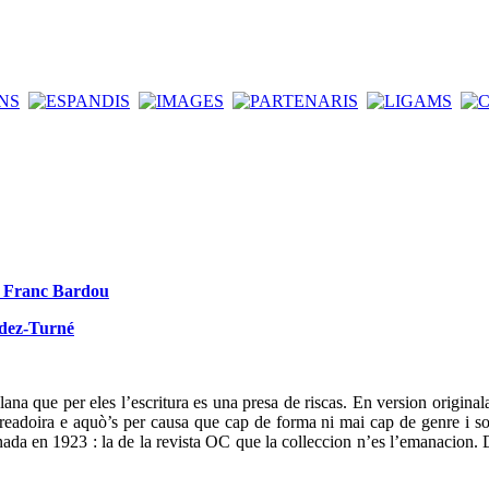
de Franc Bardou
ndez-Turné
ana que per eles l’escritura es una presa de riscas. En version original
t creadoira e aquò’s per causa que cap de forma ni mai cap de genre i so
da en 1923 : la de la revista OC que la colleccion n’es l’emanacion. D