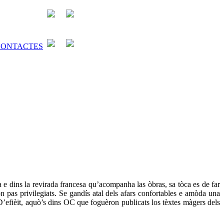
a e dins la revirada francesa qu’acompanha las òbras, sa tòca es de far
n pas privilegiats. Se gandís atal dels afars confortables e amòda una
’efièit, aquò’s dins OC que foguèron publicats los tèxtes màgers dels