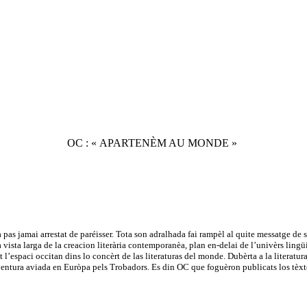
OC : « APARTENÈM AU MONDE »
pas jamai arrestat de paréisser. Tota son adralhada fai rampèl al quite messatge d
na vista larga de la creacion literària contemporanèa, plan en-delai de l’univèrs lin
l’espaci occitan dins lo concèrt de las literaturas del monde. Dubèrta a la literatura c
aventura aviada en Euròpa pels Trobadors. Es din OC que foguèron publicats los tèx