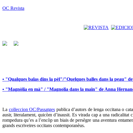
OC Revista
• "Qualques balas dins la pèl"/"Quelques balles dans la peau" 
• "Magnòlia en mà" / "Magnolia dans la main" de Anna Herna
La
colleccion OC/Passatges
publica d’autors de lenga occitana o catal
ausir, literalament, quicòm d’inausit. Es virada cap a una radicalita
rompedura qu’es a l’encòp un biais de persègre una aventura entamena
grands escriveires occitans contemporanèus.