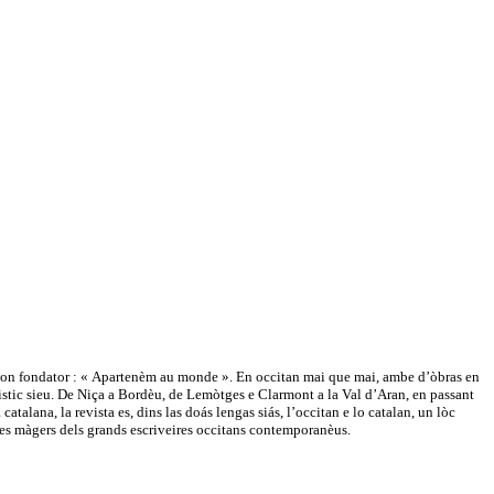
e son fondator : « Apartenèm au monde ». En occitan mai que mai, ambe d’òbras en
güistic sieu. De Niça a Bordèu, de Lemòtges e Clarmont a la Val d’Aran, en passant
atalana, la revista es, dins las doás lengas siás, l’occitan e lo catalan, un lòc
tes màgers dels grands escriveires occitans contemporanèus.