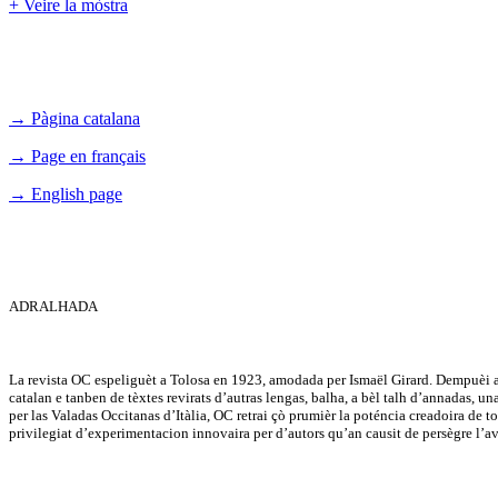
+ Veire la mòstra
→ Pàgina catalana
→ Page en français
→ English page
ADRALHADA
La revista OC espeliguèt a Tolosa en 1923, amodada per Ismaël Girard. Dempuèi a 
catalan e tanben de tèxtes revirats d’autras lengas, balha, a bèl talh d’annadas, u
per las Valadas Occitanas d’Itàlia, OC retrai çò prumièr la poténcia creadoira de tot 
privilegiat d’experimentacion innovaira per d’autors qu’an causit de persègre l’