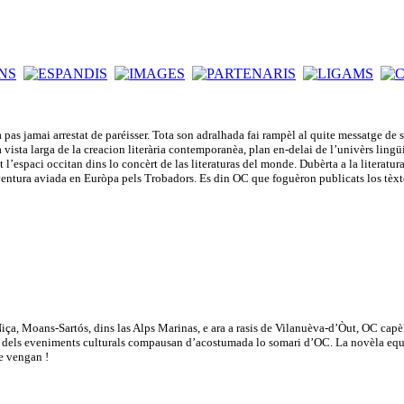
pas jamai arrestat de paréisser. Tota son adralhada fai rampèl al quite messatge d
na vista larga de la creacion literària contemporanèa, plan en-delai de l’univèrs lin
l’espaci occitan dins lo concèrt de las literaturas del monde. Dubèrta a la literatura c
aventura aviada en Euròpa pels Trobadors. Es din OC que foguèron publicats los tèx
, Moans-Sartós, dins las Alps Marinas, e ara a rasis de Vilanuèva-d’Òut, OC capèla 
ica dels eveniments culturals compausan d’acostumada lo somari d’OC. La novèla equipa
e vengan !