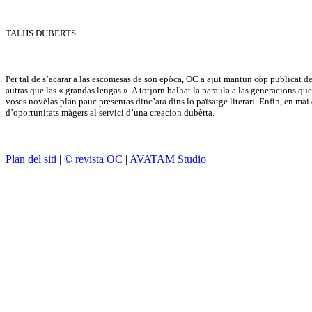
TALHS DUBERTS
Per tal de s’acarar a las escomesas de son epòca, OC a ajut mantun còp publicat de
autras que las « grandas lengas ». A totjorn balhat la paraula a las generacions qu
voses novèlas plan pauc presentas dinc’ara dins lo païsatge literari. Enfin, en ma
d’oportunitats màgers al servici d’una creacion dubèrta.
Plan del siti
|
© revista OC
|
AVATAM Studio