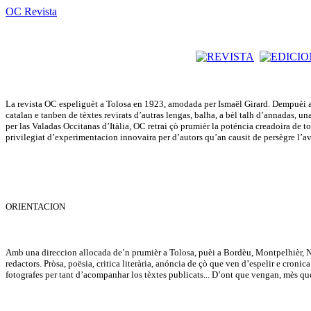
OC Revista
La revista OC espeliguèt a Tolosa en 1923, amodada per Ismaël Girard. Dempuèi a 
catalan e tanben de tèxtes revirats d’autras lengas, balha, a bèl talh d’annadas, u
per las Valadas Occitanas d’Itàlia, OC retrai çò prumièr la poténcia creadoira de tot 
privilegiat d’experimentacion innovaira per d’autors qu’an causit de persègre l’
ORIENTACION
Amb una direccion allocada de’n prumièr a Tolosa, puèi a Bordèu, Montpelhièr, Niça
redactors. Pròsa, poësia, critica literària, anóncia de çò que ven d’espelir e cron
fotografes per tant d’acompanhar los tèxtes publicats... D’ont que vengan, mès qu