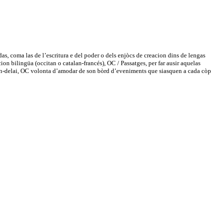
as, coma las de l’escritura e del poder o dels enjòcs de creacion dins de lengas
ion bilingüa (occitan o catalan-francés), OC / Passatges, per far ausir aquelas
lan en-delai, OC volonta d’amodar de son bòrd d’eveniments que siasquen a cada còp