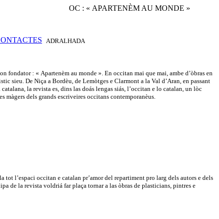
OC : « APARTENÈM AU MONDE »
ADRALHADA
e son fondator : « Apartenèm au monde ». En occitan mai que mai, ambe d’òbras en
güistic sieu. De Niça a Bordèu, de Lemòtges e Clarmont a la Val d’Aran, en passant
atalana, la revista es, dins las doás lengas siás, l’occitan e lo catalan, un lòc
tes màgers dels grands escriveires occitans contemporanèus.
tot l’espaci occitan e catalan pr’amor del repartiment pro larg dels autors e dels
 de la revista voldriá far plaça tornar a las òbras de plasticians, pintres e