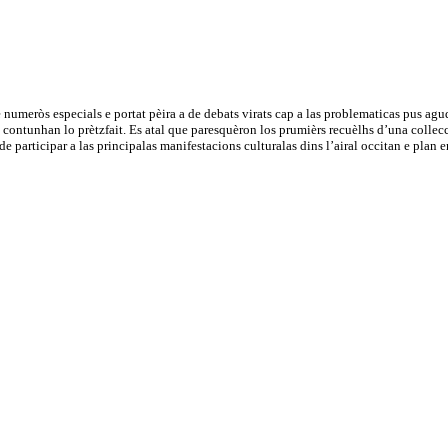
 numeròs especials e portat pèira a de debats virats cap a las problematicas pus agud
e contunhan lo prètzfait. Es atal que paresquèron los prumièrs recuèlhs d’una collecc
i de participar a las principalas manifestacions culturalas dins l’airal occitan e p