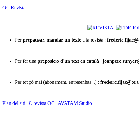
OC Revista
Per
prepausar, mandar un tèxte
a la revista :
frederic.fijac
Per fer una
preposicio d’un text en català
:
joanpere.sunyer
Per tot çò mai (abonament, entresenhas...) :
frederic.fijac@ora
Plan del siti
|
© revista OC
|
AVATAM Studio