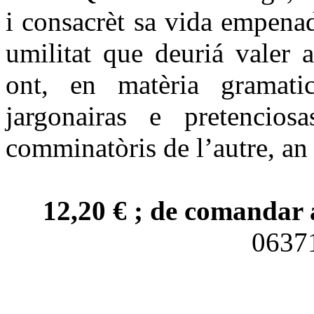
i consacrèt sa vida empena
umilitat que deuriá valer 
ont, en matèria gramatica
jargonairas e pretencio
comminatòris de l’autre, an 
12,20 € ; de comandar 
063