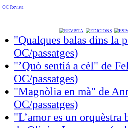
OC Revista
"Qualques balas dins la 
OC/passatges)
"’Quò sentiá a cèl" de Fe
OC/passatges)
"Magnòlia en mà" de Ann
OC/passatges)
"L’amor es un orquèstra 