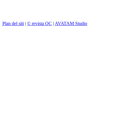
Plan del siti
|
© revista OC
|
AVATAM Studio