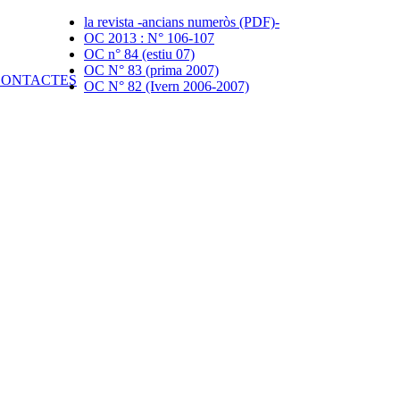
la revista -ancians numeròs (PDF)-
OC 2013 : N° 106-107
OC n° 84 (estiu 07)
OC N° 83 (prima 2007)
OC N° 82 (Ivern 2006-2007)