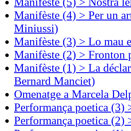
Manifèste (5) > Nòstra l
Manifèste (4) > Per un ar
Miniussi)
Manifèste (3) > Lo mau e
Manifèste (2) > Fronton 
Manifèste (1) > La décla
Bernard Manciet)
Omenatge a Marcela Delp
Performança poetica (3)
Performança poetica (2)