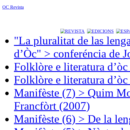
OC Revista
"La pluralitat de las lenga
d’Òc" > conferéncia de J
Folklòre e literatura d’ò
Folklòre e literatura d’ò
Manifèste (7) > Quim Mon
Francfòrt (2007)
Manifèste (6) > De la len