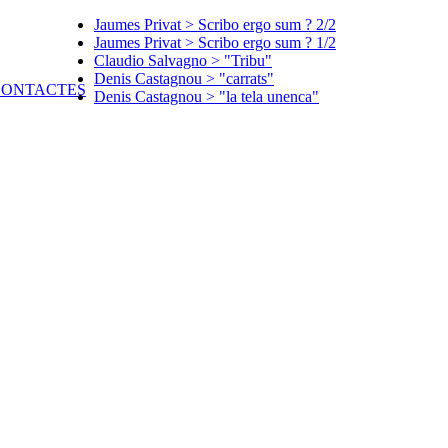
Jaumes Privat > Scribo ergo sum ? 2/2
Jaumes Privat > Scribo ergo sum ? 1/2
Claudio Salvagno > "Tribu"
Denis Castagnou > "carrats"
Denis Castagnou > "la tela unenca"