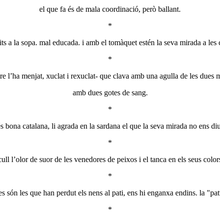
el que fa és de mala coordinació, però ballant.
*
dits a la sopa. mal educada. i amb el tomàquet estén la seva mirada a les
*
altre l’ha menjat, xuclat i rexuclat- que clava amb una agulla de les dues 
amb dues gotes de sang.
*
és bona catalana, li agrada en la sardana el que la seva mirada no ens diu
*
cull l’olor de suor de les venedores de peixos i el tanca en els seus color
*
es són les que han perdut els nens al pati, ens hi enganxa endins. la "pa
*