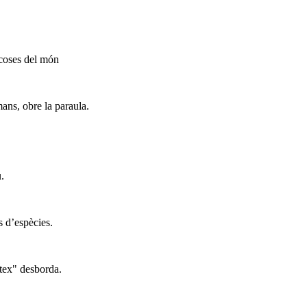
 coses del món
mans, obre la paraula.
.
s d’espècies.
ttex" desborda.