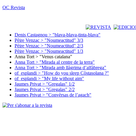
OC Revista
Denis Castagnou > "blava-blava-tinta-blava"
Pèire Venzac > "Noumeactitud" 3/3
Pèire Venzac > "Noumeactitud" 2/3
Pèire Venzac > "Noumeactitud" 1/3
Anna Tort > "Venus catalana"
Anna Tort > "Mirada al centre de la terra"
Anna Tort > "Mirada amb llàgrima d’alfàbrega"
of_esplandi > "How do you sleep Còstasolana ?"
of_esplandi > "My life without aim"
Jaumes Privat > "Gregalas" 1/2
Jaumes Privat > "Gregalas" 2/2
Jaumes Privat > "Convèrsas de l’agach"