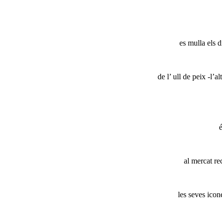
es mulla els 
de l’ ull de peix -l’
al mercat re
les seves icon