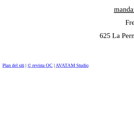
mandar
Fre
625 La Per
Plan del siti
|
© revista OC
|
AVATAM Studio