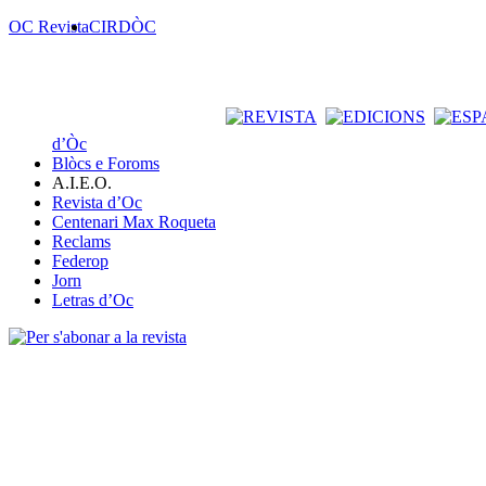
OC Revista
CIRDÒC
d’Òc
Blòcs e Foroms
A.I.E.O.
Revista d’Oc
Centenari Max Roqueta
Reclams
Federop
Jorn
Letras d’Oc