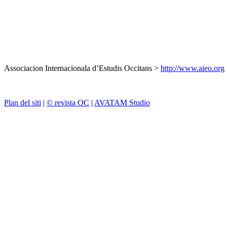
Associacion Internacionala d’Estudis Occitans >
http://www.aieo.org
Plan del siti
|
© revista OC
|
AVATAM Studio