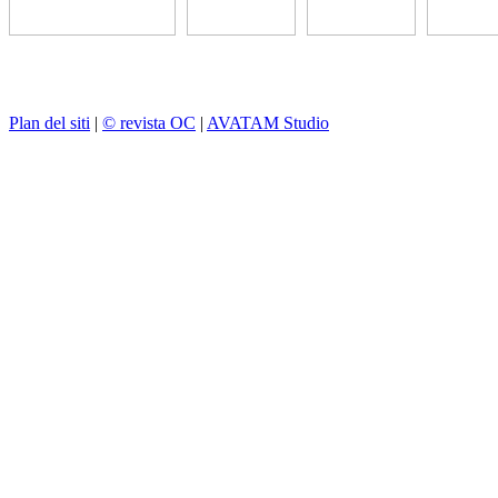
Plan del siti
|
© revista OC
|
AVATAM Studio