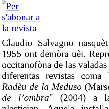
Claudio Salvagno nasquèt
1955 ont demòra uèi. Repres
occitanofòna de las valadas 
diferentas revistas coma
Radèu de la Meduso
(Marse
de l’ombra
" (2004) a l
plastician. Aquela install