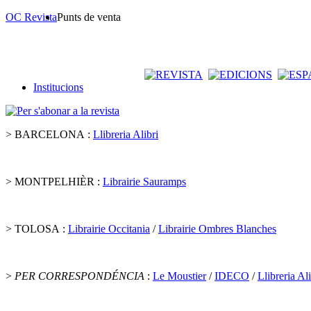
OC Revista
Punts de venta
Institucions
> BARCELONA :
Llibreria Alibri
> MONTPELHIÈR :
Librairie Sauramps
> TOLOSA :
Librairie Occitania
/
Librairie Ombres Blanches
>
PER CORRESPONDÉNCIA
:
Le Moustier
/
IDECO
/
Llibreria Ali