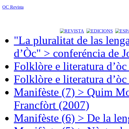
OC Revista
"La pluralitat de las lenga
d’Òc" > conferéncia de J
Folklòre e literatura d’ò
Folklòre e literatura d’ò
Manifèste (7) > Quim Mon
Francfòrt (2007)
Manifèste (6) > De la len