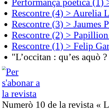
Performança poetica (1)
Rescontre (4) > Aurelia 
Rescontre (3) > Jaumes P
Rescontre (2) > Papillio
Rescontre (1) > Felip Ga
"L’occitan : qu’es aquò ?
Numerò 10 de la revista « L