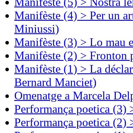
Manifèste (5) > Nòstra l
Manifèste (4) > Per un ar
Miniussi)
Manifèste (3) > Lo mau e
Manifèste (2) > Fronton 
Manifèste (1) > La décla
Bernard Manciet)
Omenatge a Marcela Delp
Performança poetica (3)
Performança poetica (2)