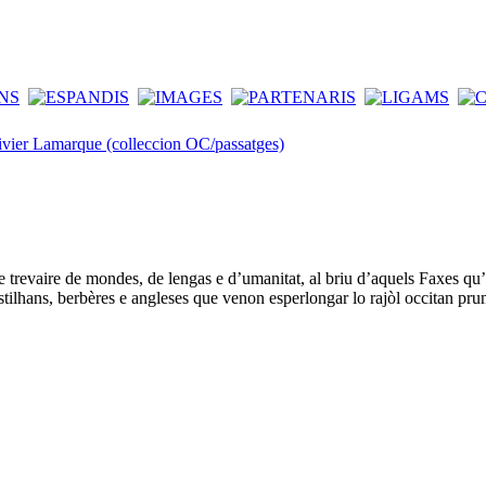
ivier Lamarque (colleccion OC/passatges)
re trevaire de mondes, de lengas e d’umanitat, al briu d’aquels Faxes qu
lhans, berbères e angleses que venon esperlongar lo rajòl occitan prumièr