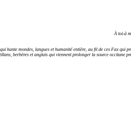
À toi-à m
 qui hante mondes, langues et humanité entière, au fil de ces Fax qui p
tillans, berbères et anglais qui viennent prolonger la source occitane pr