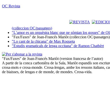
OC Revista
(colleccion OC/passatges)
"L’amor es un orquèstra blanc que ne sómian los gosses" de Ol
"Fax/Faxes" de Joan-Francés Mariòt (colleccion OC/passatges)
"Lo cant de la chicana" de Max Roqueta
"Estudis gramaticals de lenga occitana" de Ramon Chatbèrt
"Fax/Faxes" de Joan-Francés Mariòt (version francesa de l’autor)
A partir de la conca carbonièra de la Sala, Mariòt espandís son escriu
crosa-mots e crosa-monde. Crosa-lengas, ambe los ressons italians, casti
de biaisses, de lengas e de monde, de mondes. Crosa-vida.