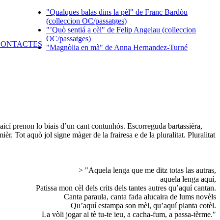
"Qualques balas dins la pèl" de Franc Bardòu
(colleccion OC/passatges)
"’Quò sentiá a cèl" de Felip Angelau (colleccion
OC/passatges)
"Magnòlia en mà" de Anna Hernandez-Turné
’aicí prenon lo biais d’un cant contunhós. Escorreguda bartassièra,
. Tot aquò jol signe màger de la frairesa e de la pluralitat. Pluralitat
> "Aquela lenga que me ditz totas las autras,
aquela lenga aquí,
Patissa mon cèl dels crits dels tantes autres qu’aquí cantan.
Canta paraula, canta fada alucaira de lums novèls
Qu’aquí estampa son mèl, qu’aquí planta cotèl.
La vòli jogar al tè tu-te ieu, a cacha-fum, a passa-tèrme."