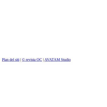
Plan del siti
|
© revista OC
|
AVATAM Studio