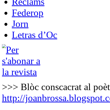
Reclams
Federop
Jorn
Letras d’Oc
>>> Blòc conscacrat al poè
http://joanbrossa.blogspot.