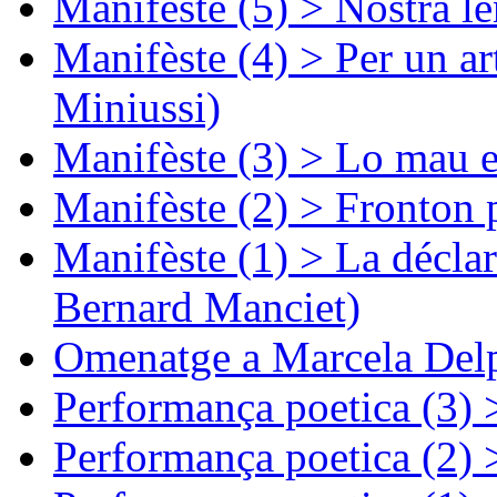
Manifèste (5) > Nòstra l
Manifèste (4) > Per un ar
Miniussi)
Manifèste (3) > Lo mau e
Manifèste (2) > Fronton 
Manifèste (1) > La décla
Bernard Manciet)
Omenatge a Marcela Delp
Performança poetica (3)
Performança poetica (2)