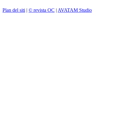
Plan del siti
|
© revista OC
|
AVATAM Studio