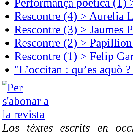
Performança poetica (1)
Rescontre (4) > Aurelia 
Rescontre (3) > Jaumes P
Rescontre (2) > Papillio
Rescontre (1) > Felip Ga
"L’occitan : qu’es aquò ?
Los tèxtes escrits en oc