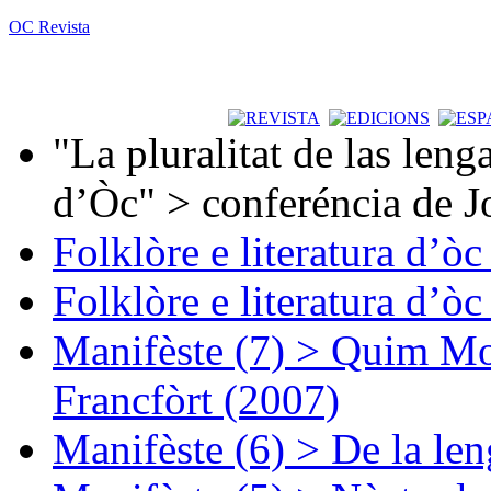
OC Revista
"La pluralitat de las lenga
d’Òc" > conferéncia de J
Folklòre e literatura d’ò
Folklòre e literatura d’ò
Manifèste (7) > Quim Mon
Francfòrt (2007)
Manifèste (6) > De la len