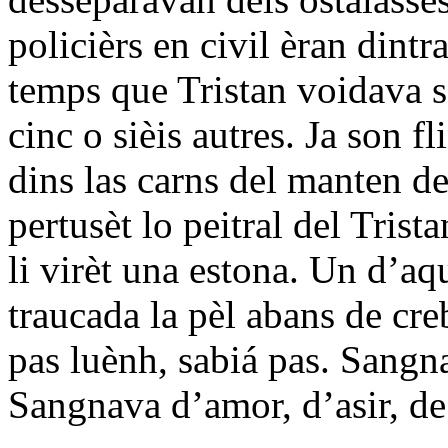
policièrs en civil èran dintr
temps que Tristan voidava s
cinc o sièis autres. Ja son f
dins las carns del manten de
pertusèt lo peitral del Trist
li virèt una estona. Un d’aq
traucada la pèl abans de cre
pas luènh, sabiá pas. Sangn
Sangnava d’amor, d’asir, de