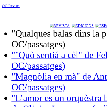
OC Revista
"Qualques balas dins la 
OC/passatges)
"’Quò sentiá a cèl" de Fe
OC/passatges)
"Magnòlia en mà" de Ann
OC/passatges)
"L’amor es un orquèstra 