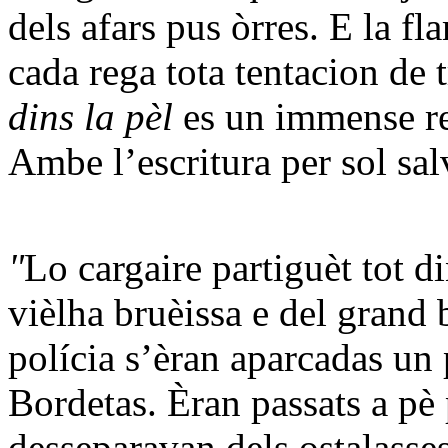
dels afars pus òrres. E la f
cada rega tota tentacion de
dins la pèl
es un immense r
Ambe l’escritura per sol sa
"
Lo cargaire partiguèt tot d
vièlha bruèissa e del grand 
polícia s’èran aparcadas un 
Bordetas. Èran passats a pè
desseparavan dels ostalasses