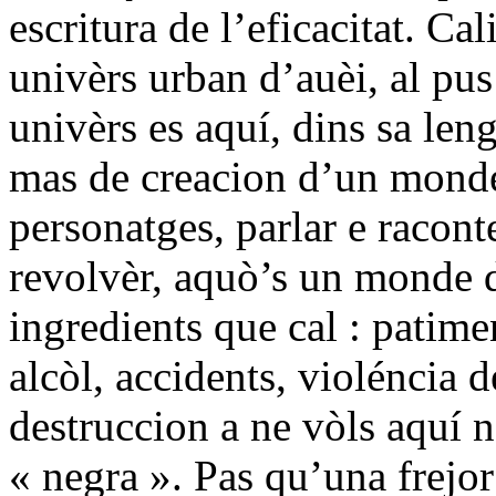
escritura de l’eficacitat. Ca
univèrs urban d’auèi, al pus
univèrs es aquí, dins sa leng
mas de creacion d’un monde o
personatges, parlar e racon
revolvèr, aquò’s un monde de
ingredients que cal : patime
alcòl, accidents, violéncia 
destruccion a ne vòls aquí 
« negra ». Pas qu’una frejor 