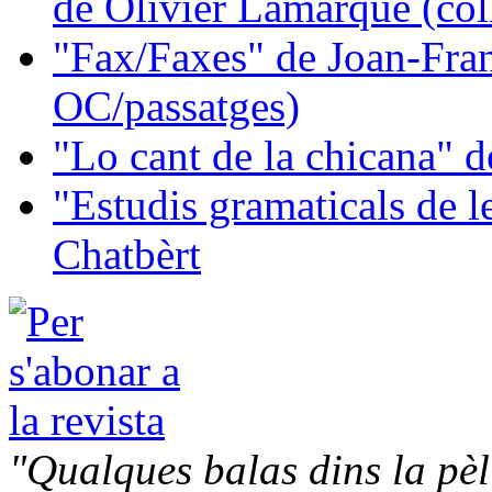
de Olivier Lamarque (col
"Fax/Faxes" de Joan-Fran
OC/passatges)
"Lo cant de la chicana"
"Estudis gramaticals de 
Chatbèrt
"Qualques balas dins la pèl