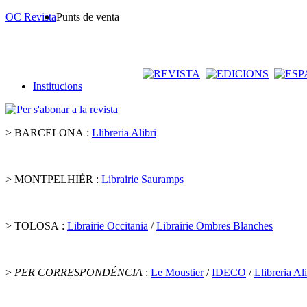
OC Revista
Punts de venta
Institucions
> BARCELONA :
Llibreria Alibri
> MONTPELHIÈR :
Librairie Sauramps
> TOLOSA :
Librairie Occitania
/
Librairie Ombres Blanches
>
PER CORRESPONDÉNCIA
:
Le Moustier
/
IDECO
/
Llibreria Ali