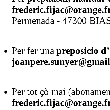
frederic.fijac@orange.f
Permenada - 47300 BIA
Per fer una
preposicio d’
joanpere.sunyer@gmai
Per tot çò mai (abonament
frederic.fijac@orange.f