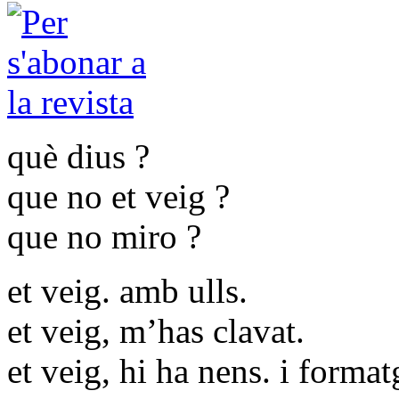
què dius ?
que no et veig ?
que no miro ?
et veig. amb ulls.
et veig, m’has clavat.
et veig, hi ha nens. i formatg