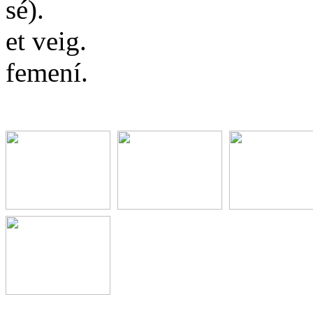
sé).
et veig.
femení.