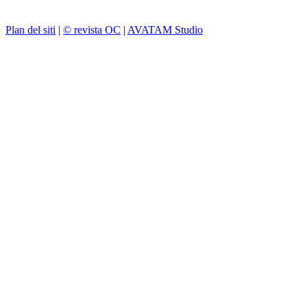
Plan del siti
|
© revista OC
|
AVATAM Studio