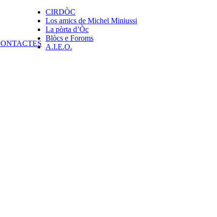
CIRDÒC
Los amics de Michel Miniussi
La pòrta d’Òc
Blòcs e Foroms
A.I.E.O.