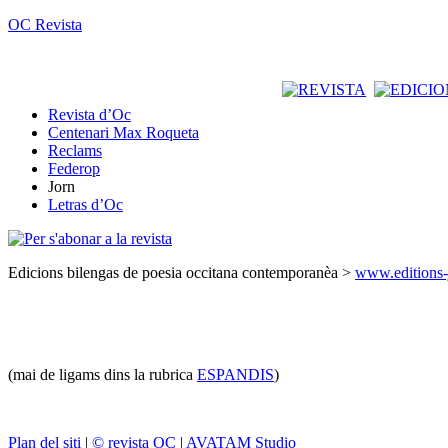
OC Revista
Revista d’Oc
Centenari Max Roqueta
Reclams
Federop
Jorn
Letras d’Oc
Edicions bilengas de poesia occitana contemporanèa >
www.editions-
(mai de ligams dins la rubrica
ESPANDIS
)
Plan del siti
|
© revista OC
|
AVATAM Studio