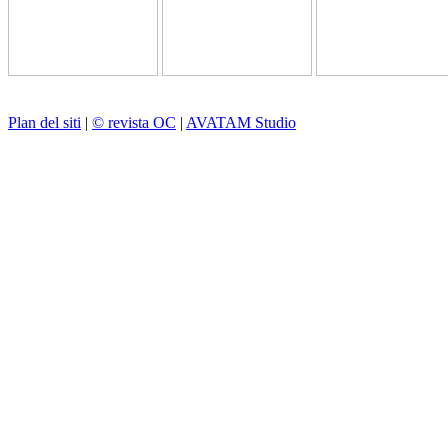
Plan del siti
|
© revista OC
|
AVATAM Studio