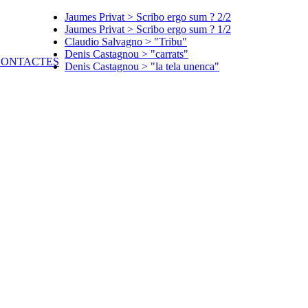
Jaumes Privat > Scribo ergo sum ? 2/2
Jaumes Privat > Scribo ergo sum ? 1/2
Claudio Salvagno > "Tribu"
Denis Castagnou > "carrats"
Denis Castagnou > "la tela unenca"