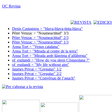
OC Revista
Denis Castagnou > "blava-blava-tinta-blava"
Pèire Venzac > "Noumeactitud" 3/3
Pèire Venzac > "Noumeactitud" 2/3
Pèire Venzac > "Noumeactitud" 1/3
Anna Tort > "Venus catalana"
Anna Tort > "Mirada al centre de la terra"
Anna Tort > "Mirada amb llàgrima d’alfàbrega"
of_esplandi > "How do you sleep Còstasolana ?"
of_esplandi > "My life without aim"
Jaumes Privat > "Gregalas" 1/2
Jaumes Privat > "Gregalas" 2/2
Jaumes Privat > "Convèrsas de l’agach"