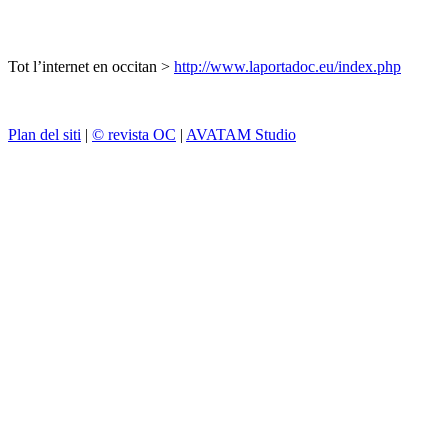
Tot l’internet en occitan >
http://www.laportadoc.eu/index.php
Plan del siti
|
© revista OC
|
AVATAM Studio