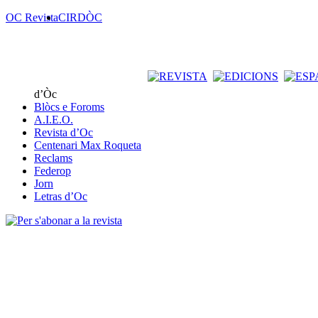
OC Revista
CIRDÒC
d’Òc
Blòcs e Foroms
A.I.E.O.
Revista d’Oc
Centenari Max Roqueta
Reclams
Federop
Jorn
Letras d’Oc