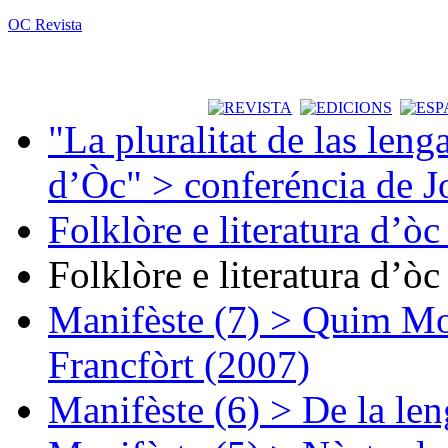
OC Revista
"La pluralitat de las lenga
d’Òc" > conferéncia de J
Folklòre e literatura d’ò
Folklòre e literatura d’ò
Manifèste (7) > Quim Mon
Francfòrt (2007)
Manifèste (6) > De la len