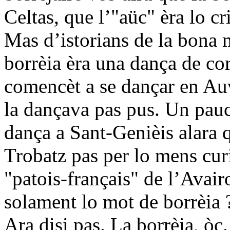
Celtas, que l’"aüc" èra lo cr
Mas d’istorians de la bona 
borrèia èra una dança de cor
comencèt a se dançar en Au
la dançava pas pus. Un pau
dança a Sant-Genièis alara q
Trobatz pas per lo mens cur
"patois-français" de l’Avair
solament lo mot de borrèia ?
Ara disi pas. La borrèia, òc.