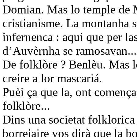
Domian. Mas lo temple de M
cristianisme. La montanha 
infernenca : aqui que per l
d’Auvèrnha se ramosavan...
De folklòre ? Benlèu. Mas l
creire a lor mascariá.
Puèi ça que la, ont comença 
folklòre...
Dins una societat folkloric
borrejaire vos dirà que la b