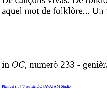
aquel mot de folklòre... Un 
in
OC
, numerò 233 - geniè
Plan del siti
|
© revista OC
|
AVATAM Studio