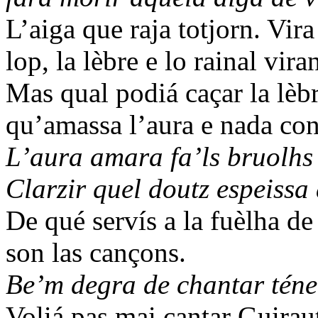
L’aiga que raja totjorn. Vira
lop, la lèbre e lo rainal viran
Mas qual podiá caçar la lè
qu’amassa l’aura e nada con
L’aura amara fa’ls bruolhs
Clarzir quel doutz espeissa 
De qué servís a la fuèlha d
son las cançons.
Be’m degra de chantar téner
Voliá pas mai cantar Guirau