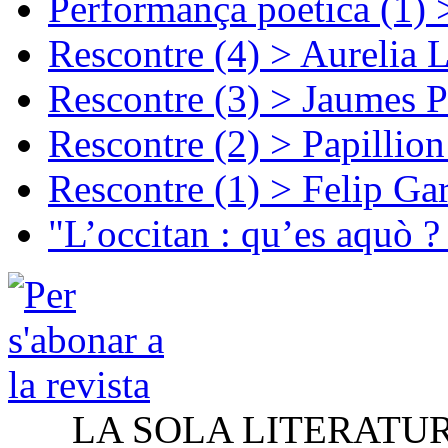
Performança poetica (1)
Rescontre (4) > Aurelia 
Rescontre (3) > Jaumes P
Rescontre (2) > Papillio
Rescontre (1) > Felip Ga
"L’occitan : qu’es aquò ?
LA SOLA LITERATU