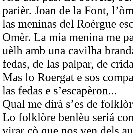
parièr. Joan de la Font, l’òm
las meninas del Roèrgue esc
Omèr. La mia menina me par
uèlh amb una cavilha branda
fedas, de las palpar, de crid
Mas lo Roergat e sos compan
las fedas e s’escapèron...
Qual me dirà s’es de folklòr
Lo folklòre benlèu seriá com
virar çò que nos ven dels au