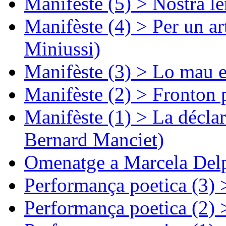
Manifèste (5) > Nòstra l
Manifèste (4) > Per un ar
Miniussi)
Manifèste (3) > Lo mau e
Manifèste (2) > Fronton 
Manifèste (1) > La décla
Bernard Manciet)
Omenatge a Marcela Delp
Performança poetica (3)
Performança poetica (2)