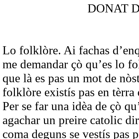
DONAT D
Lo folklòre. Ai fachas d’enq
me demandar çò qu’es lo fo
que là es pas un mot de nòst
folklòre existís pas en tèrra
Per se far una idèa de çò qu’
agachar un preire catolic di
coma deguns se vestís pas p