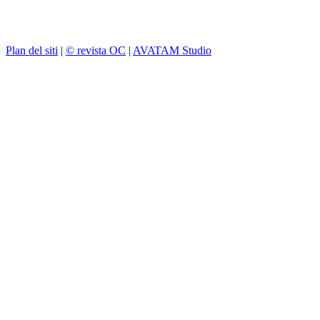
Plan del siti
|
© revista OC
|
AVATAM Studio