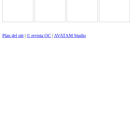
Plan del siti
|
© revista OC
|
AVATAM Studio