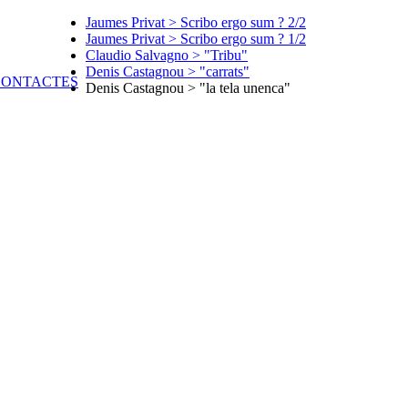
Jaumes Privat > Scribo ergo sum ? 2/2
Jaumes Privat > Scribo ergo sum ? 1/2
Claudio Salvagno > "Tribu"
Denis Castagnou > "carrats"
Denis Castagnou > "la tela unenca"