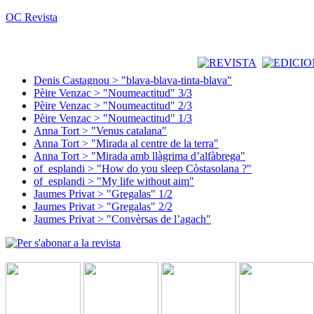
OC Revista
Denis Castagnou > "blava-blava-tinta-blava"
Pèire Venzac > "Noumeactitud" 3/3
Pèire Venzac > "Noumeactitud" 2/3
Pèire Venzac > "Noumeactitud" 1/3
Anna Tort > "Venus catalana"
Anna Tort > "Mirada al centre de la terra"
Anna Tort > "Mirada amb llàgrima d’alfàbrega"
of_esplandi > "How do you sleep Còstasolana ?"
of_esplandi > "My life without aim"
Jaumes Privat > "Gregalas" 1/2
Jaumes Privat > "Gregalas" 2/2
Jaumes Privat > "Convèrsas de l’agach"