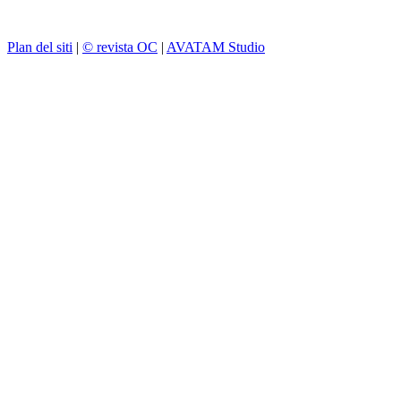
Plan del siti
|
© revista OC
|
AVATAM Studio