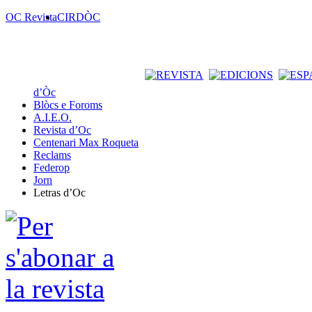
OC Revista
CIRDÒC
d’Òc
Blòcs e Foroms
A.I.E.O.
Revista d’Oc
Centenari Max Roqueta
Reclams
Federop
Jorn
Letras d’Oc