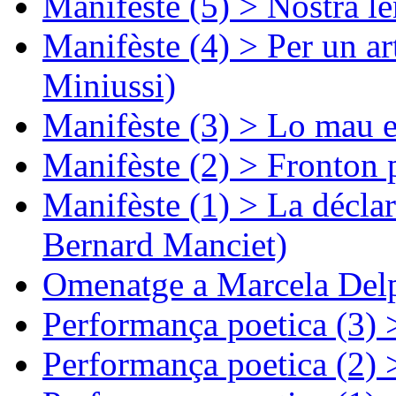
Manifèste (5) > Nòstra l
Manifèste (4) > Per un ar
Miniussi)
Manifèste (3) > Lo mau e
Manifèste (2) > Fronton 
Manifèste (1) > La décla
Bernard Manciet)
Omenatge a Marcela Delp
Performança poetica (3)
Performança poetica (2)