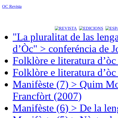
OC Revista
"La pluralitat de las lenga
d’Òc" > conferéncia de J
Folklòre e literatura d’ò
Folklòre e literatura d’ò
Manifèste (7) > Quim Mon
Francfòrt (2007)
Manifèste (6) > De la len