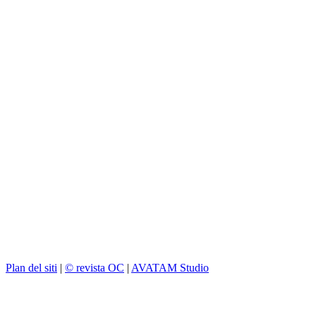
Plan del siti
|
© revista OC
|
AVATAM Studio