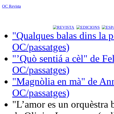
OC Revista
"Qualques balas dins la 
OC/passatges)
"’Quò sentiá a cèl" de Fe
OC/passatges)
"Magnòlia en mà" de Ann
OC/passatges)
"L’amor es un orquèstra 