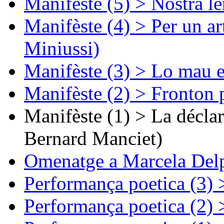
Manifèste (5) > Nòstra l
Manifèste (4) > Per un ar
Miniussi)
Manifèste (3) > Lo mau e
Manifèste (2) > Fronton 
Manifèste (1) > La décla
Bernard Manciet)
Omenatge a Marcela Delp
Performança poetica (3)
Performança poetica (2)