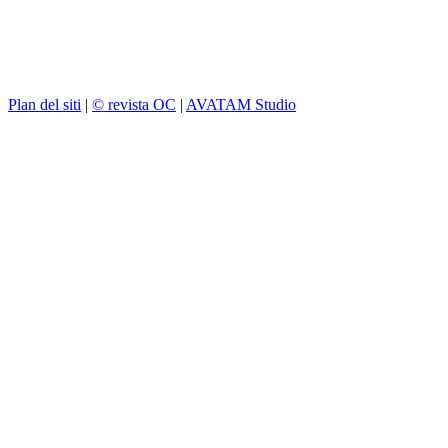
Plan del siti
|
© revista OC
|
AVATAM Studio