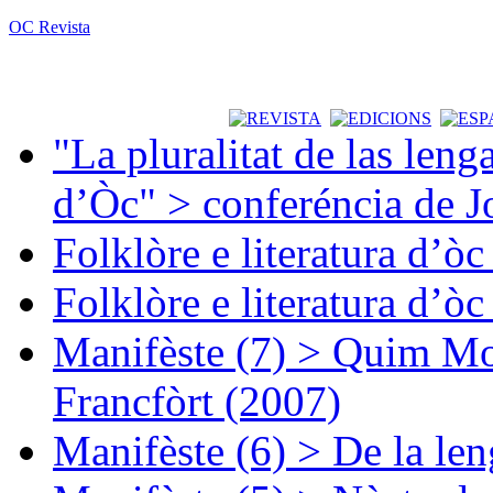
OC Revista
"La pluralitat de las lenga
d’Òc" > conferéncia de J
Folklòre e literatura d’ò
Folklòre e literatura d’ò
Manifèste (7) > Quim Mon
Francfòrt (2007)
Manifèste (6) > De la len