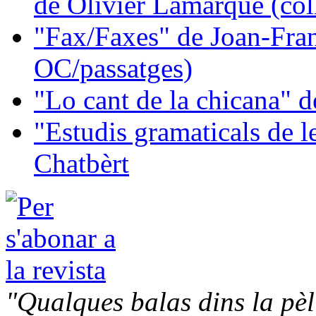
de Olivier Lamarque (col
"Fax/Faxes" de Joan-Fran
OC/passatges)
"Lo cant de la chicana"
"Estudis gramaticals de 
Chatbèrt
"Qualques balas dins la pèl