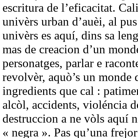
escritura de l’eficacitat. Ca
univèrs urban d’auèi, al pus
univèrs es aquí, dins sa leng
mas de creacion d’un monde o
personatges, parlar e racon
revolvèr, aquò’s un monde de
ingredients que cal : patime
alcòl, accidents, violéncia 
destruccion a ne vòls aquí 
« negra ». Pas qu’una frejor 