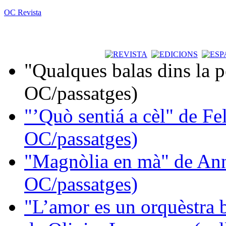
OC Revista
"Qualques balas dins la 
OC/passatges)
"’Quò sentiá a cèl" de Fe
OC/passatges)
"Magnòlia en mà" de Ann
OC/passatges)
"L’amor es un orquèstra 