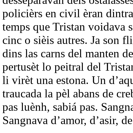
policièrs en civil èran dintr
temps que Tristan voidava s
cinc o sièis autres. Ja son f
dins las carns del manten de
pertusèt lo peitral del Trist
li virèt una estona. Un d’aq
traucada la pèl abans de cre
pas luènh, sabiá pas. Sangn
Sangnava d’amor, d’asir, de