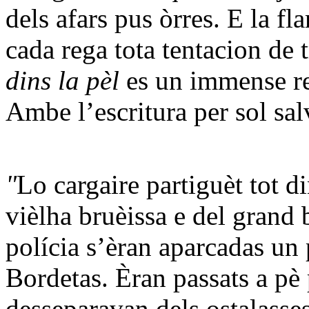
dels afars pus òrres. E la f
cada rega tota tentacion de
dins la pèl
es un immense r
Ambe l’escritura per sol sa
"
Lo cargaire partiguèt tot d
vièlha bruèissa e del grand 
polícia s’èran aparcadas un 
Bordetas. Èran passats a pè
desseparavan dels ostalasses