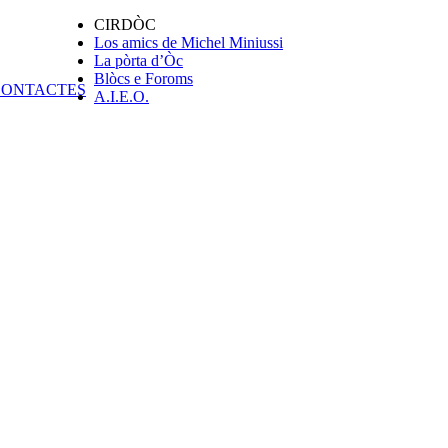
CIRDÒC
Los amics de Michel Miniussi
La pòrta d’Òc
Blòcs e Foroms
A.I.E.O.