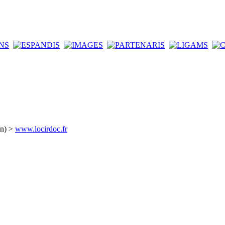
an) >
www.locirdoc.fr