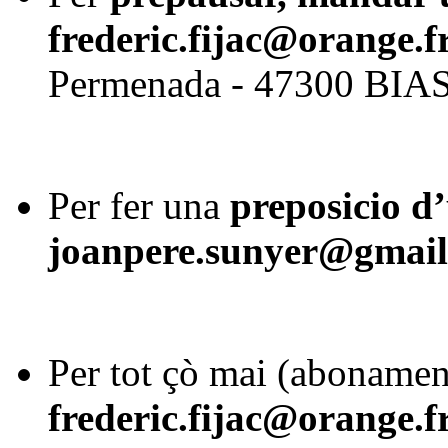
frederic.fijac@orange.f
Permenada - 47300 BIA
Per fer una
preposicio d’
joanpere.sunyer@gmai
Per tot çò mai (abonament
frederic.fijac@orange.f