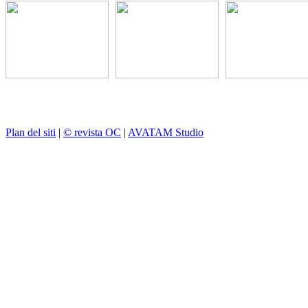
Plan del siti
|
© revista OC
|
AVATAM Studio