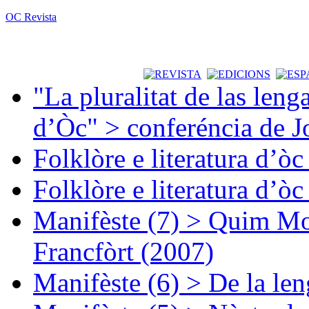
OC Revista
"La pluralitat de las lenga
d’Òc" > conferéncia de J
Folklòre e literatura d’ò
Folklòre e literatura d’ò
Manifèste (7) > Quim Mon
Francfòrt (2007)
Manifèste (6) > De la len