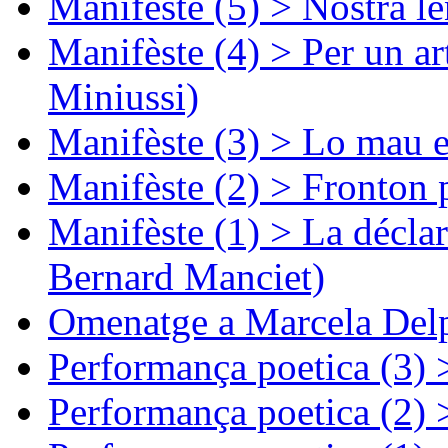
Manifèste (5) > Nòstra l
Manifèste (4) > Per un ar
Miniussi)
Manifèste (3) > Lo mau e
Manifèste (2) > Fronton 
Manifèste (1) > La décla
Bernard Manciet)
Omenatge a Marcela Delp
Performança poetica (3)
Performança poetica (2)