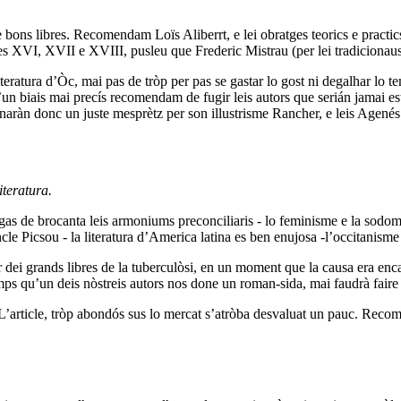
e bons libres. Recomendam Loïs Aliberrt, e lei obratges teorics e practi
gles XVI, XVII e XVIII, pusleu que Frederic Mistrau (per lei tradicionaus
teratura d’Òc, mai pas de tròp per pas se gastar lo gost ni degalhar lo te
’un biais mai precís recomendam de fugir leis autors que serián jamai est
onaràn donc un juste mesprètz per son illustrisme Rancher, e leis Agenés 
teratura.
igas de brocanta leis armoniums preconciliaris - lo feminisme e la sodo
ncle Picsou - la literatura d’America latina es ben enujosa -l’occitanism
r dei grands libres de la tuberculòsi, en un moment que la causa era en
ps qu’un deis nòstreis autors nos done un roman-sida, mai faudrà faire l
L’article, tròp abondós sus lo mercat s’atròba desvaluat un pauc. Reco