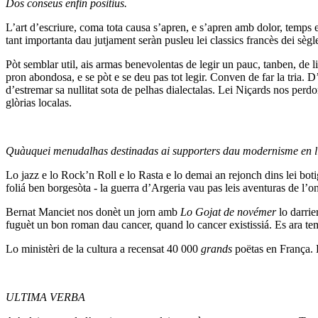
Dos conseus enfin positius.
L’art d’escriure, coma tota causa s’apren, e s’apren amb dolor, temps 
tant importanta dau jutjament seràn pusleu lei classics francès dei sè
Pòt semblar util, ais armas benevolentas de legir un pauc, tanben, de li
pron abondosa, e se pòt e se deu pas tot legir. Conven de far la tria. D
d’estremar sa nullitat sota de pelhas dialectalas. Lei Niçards nos perd
glòrias localas.
Quàuquei menudalhas destinadas ai supporters dau modernisme en li
Lo jazz e lo Rock’n Roll e lo Rasta e lo demai an rejonch dins lei bot
foliá ben borgesòta - la guerra d’Argeria vau pas leis aventuras de l’o
Bernat Manciet nos donèt un jorn amb
Lo Gojat de novémer
lo darrie
fuguèt un bon roman dau cancer, quand lo cancer existissiá. Es ara tem
Lo ministèri de la cultura a recensat 40 000
grands
poëtas en França. 
ULTIMA VERBA