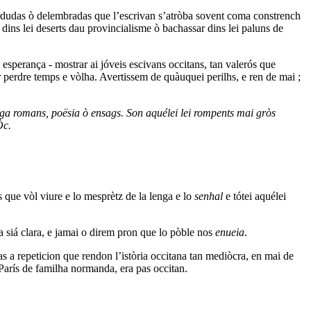
perdudas ò delembradas que l’escrivan s’atròba sovent coma constrench
dins lei deserts dau provincialisme ò bachassar dins lei paluns de
esperança - mostrar ai jóveis escivans occitans, tan valerós que
r perdre temps e vòlha. Avertissem de quàuquei perilhs, e ren de mai ;
iga romans, poësia ò ensags. Son aquélei lei rompents mai gròs
Òc.
s que vòl viure e lo mesprètz de la lenga e lo
senhal
e tótei aquélei
sa siá clara, e jamai o direm pron que lo pòble nos
enueia
.
as a repeticion que rendon l’istòria occitana tan mediòcra, en mai de
 París de familha normanda, era pas occitan.