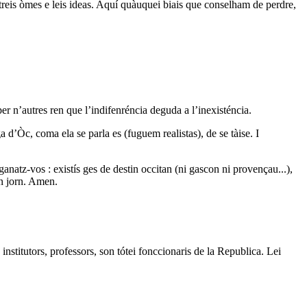
àutreis òmes e leis ideas. Aquí quàuquei biais que conselham de perdre,
per n’autres ren que l’indifenréncia deguda a l’inexisténcia.
 d’Òc, coma ela se parla es (fuguem realistas), de se tàise. I
ganatz-vos : existís ges de destin occitan (ni gascon ni provençau...),
un jorn. Amen.
institutors, professors, son tótei fonccionaris de la Republica. Lei