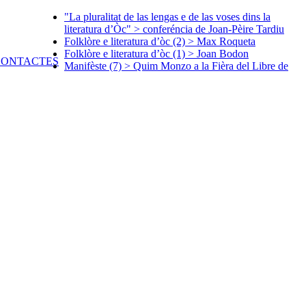
"La pluralitat de las lengas e de las voses dins la
literatura d’Òc" > conferéncia de Joan-Pèire Tardiu
Folklòre e literatura d’òc (2) > Max Roqueta
Folklòre e literatura d’òc (1) > Joan Bodon
Manifèste (7) > Quim Monzo a la Fièra del Libre de