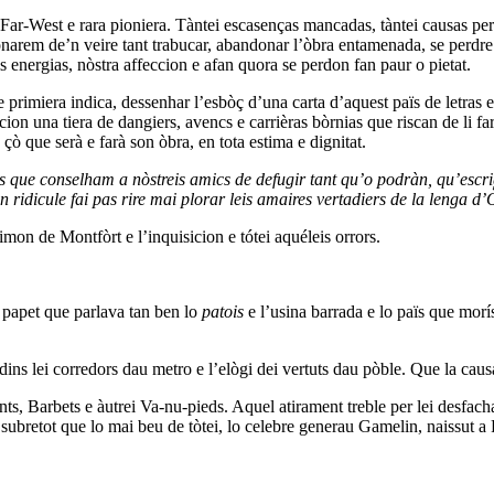
de Far-West e rara pioniera. Tàntei escasenças mancadas, tàntei causas 
onarem de’n veire tant trabucar, abandonar l’òbra entamenada, se perdre 
s energias, nòstra affeccion e afan quora se perdon fan paur o pietat.
rimiera indica, dessenhar l’esbòç d’una carta d’aquest païs de letras e 
ion una tiera de dangiers, avencs e carrièras bòrnias que riscan de li fa
çò que serà e farà son òbra, en tota estima e dignitat.
s que conselham a nòstreis amics de defugir tant qu’o podràn, qu’escr
idicule fai pas rire mai plorar leis amaires vertadiers de la lenga d’
imon de Montfòrt e l’inquisicion e tótei aquéleis orrors.
o papet que parlava tan ben lo
patois
e l’usina barrada e lo païs que morí
 dins lei corredors dau metro e l’elògi dei vertuts dau pòble. Que la cau
ts, Barbets e àutrei Va-nu-pieds. Aquel atirament treble per lei desfach
, subretot que lo mai beu de tòtei, lo celebre generau Gamelin, naissut a