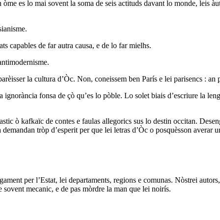
 un òme es lo mai sovent la soma de seis actituds davant lo monde, leis 
sianisme.
s capables de far autra causa, e de lo far mielhs.
’antimodernisme.
parèisser la cultura d’Òc. Non, coneissem ben París e lei parisencs : an 
ignorància fonsa de çò qu’es lo pòble. Lo solet biais d’escriure la lenga
stic ò kafkaïc de contes e faulas allegorics sus lo destin occitan. Desen
faula demandan tròp d’esperit per que lei letras d’Òc o posquèsson averar 
rgament per l’Estat, lei departaments, regions e comunas. Nòstrei autors, 
e sovent mecanic, e de pas mòrdre la man que lei noirís.