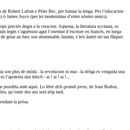
cs de Robert Lafont e Pèire Bec, per formar la lenga. Per l’educacion
) ò James Joyce (per lei modernistas d’entre nòstrei amics).
mps preciós degut a la creacion. Aquesta, la literatura occitana, es
ats legits s’aguèsson agut l’
onetstat
d’escriure en francés, en luega
de getar au fuec son abominable Jasmin, e leis àutrei sei tan flàquei
mia son plus de mòda - la revolucion ni mai - la dròga es venguda una
e es l’apoteòsi dau
kitsch
- ai ! ai ! ai !...
car possibla amb aquò.
Lo libre dels grands jorns
, de Joan Bodon,
eu, qu’entre dos ans serà tròp tard.
mendam la pròsa.