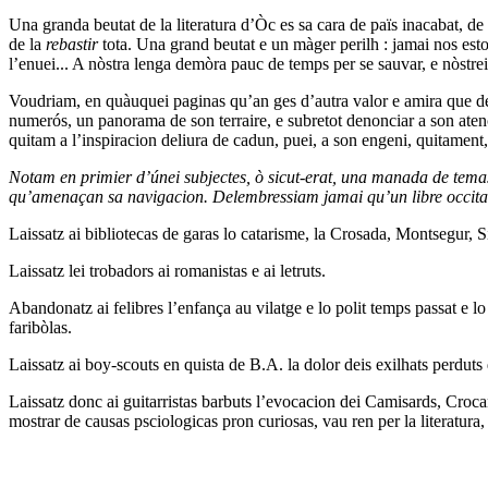
Una granda beutat de la literatura d’Òc es sa cara de païs inacabat, 
de la
rebastir
tota. Una grand beutat e un màger perilh : jamai nos est
l’enuei... A nòstra lenga demòra pauc de temps per se sauvar, e nòstrei
Voudriam, en quàuquei paginas qu’an ges d’autra valor e amira que de p
numerós, un panorama de son terraire, e subretot denonciar a son atenc
quitam a l’inspiracion deliura de cadun, puei, a son engeni, quitament, 
Notam en primier d’únei subjectes, ò sicut-erat, una manada de tema
qu’amenaçan sa navigacion. Delembressiam jamai qu’un libre occitan r
Laissatz ai bibliotecas de garas lo catarisme, la Crosada, Montsegur, S
Laissatz lei trobadors ai romanistas e ai letruts.
Abandonatz ai felibres l’enfança au vilatge e lo polit temps passat e l
faribòlas.
Laissatz ai boy-scouts en quista de B.A. la dolor deis exilhats perduts
Laissatz donc ai guitarristas barbuts l’evocacion dei Camisards, Crocan
mostrar de causas psciologicas pron curiosas, vau ren per la literatura