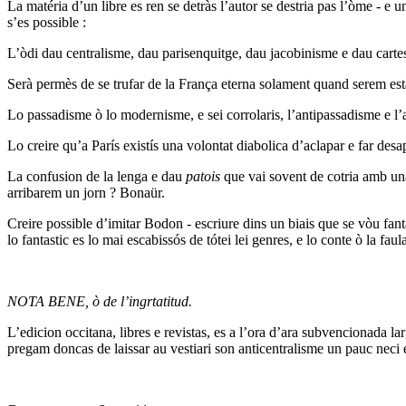
La matéria d’un libre es ren se detràs l’autor se destria pas l’òme - e
s’es possible :
L’òdi dau centralisme, dau parisenquitge, dau jacobinisme e dau carte
Serà permès de se trufar de la França eterna solament quand serem estat
Lo passadisme ò lo modernisme, e sei corrolaris, l’antipassadisme e l
Lo creire qu’a París existís una volontat diabolica d’aclapar e far desa
La confusion de la lenga e dau
patois
que vai sovent de cotria amb una 
arribarem un jorn ? Bonaür.
Creire possible d’imitar Bodon - escriure dins un biais que se vòu fanta
lo fantastic es lo mai escabissós de tótei lei genres, e lo conte ò la 
NOTA BENE, ò de l’ingrtatitud.
L’edicion occitana, libres e revistas, es a l’ora d’ara subvencionada la
pregam doncas de laissar au vestiari son anticentralisme un pauc neci 