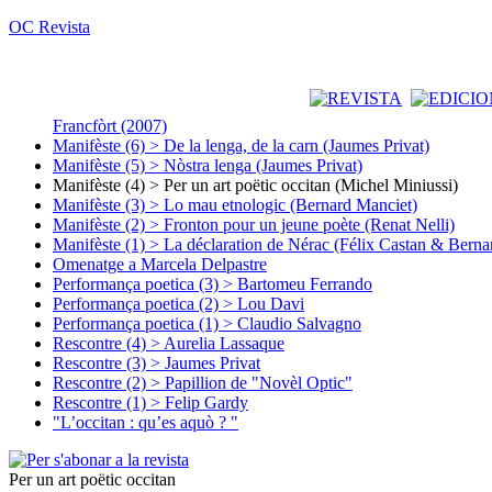
OC Revista
Francfòrt (2007)
Manifèste (6) > De la lenga, de la carn (Jaumes Privat)
Manifèste (5) > Nòstra lenga (Jaumes Privat)
Manifèste (4) > Per un art poëtic occitan (Michel Miniussi)
Manifèste (3) > Lo mau etnologic (Bernard Manciet)
Manifèste (2) > Fronton pour un jeune poète (Renat Nelli)
Manifèste (1) > La déclaration de Nérac (Félix Castan & Berna
Omenatge a Marcela Delpastre
Performança poetica (3) > Bartomeu Ferrando
Performança poetica (2) > Lou Davi
Performança poetica (1) > Claudio Salvagno
Rescontre (4) > Aurelia Lassaque
Rescontre (3) > Jaumes Privat
Rescontre (2) > Papillion de "Novèl Optic"
Rescontre (1) > Felip Gardy
"L’occitan : qu’es aquò ? "
Per un art poëtic occitan