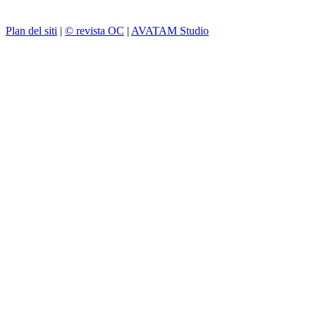
Plan del siti
|
© revista OC
|
AVATAM Studio