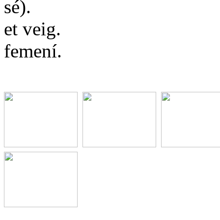
sé).
et veig.
femení.