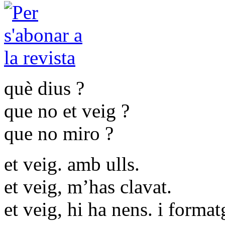
què dius ?
que no et veig ?
que no miro ?
et veig. amb ulls.
et veig, m’has clavat.
et veig, hi ha nens. i formatg